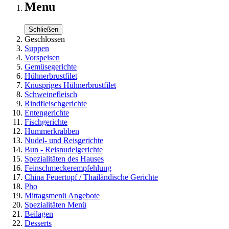
Menu
Schließen
Geschlossen
Suppen
Vorspeisen
Gemüsegerichte
Hühnerbrustfilet
Knuspriges Hühnerbrustfilet
Schweinefleisch
Rindfleischgerichte
Entengerichte
Fischgerichte
Hummerkrabben
Nudel- und Reisgerichte
Bun - Reisnudelgerichte
Spezialitäten des Hauses
Feinschmeckerempfehlung
China Feuertopf / Thailändische Gerichte
Pho
Mittagsmenü Angebote
Spezialitäten Menü
Beilagen
Desserts