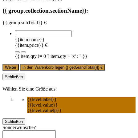
{{ group.collection.sectionName}}:
{{ group.subTotal}} €
{{item.name}}
{{item.price}} €
{{ item.qty != 0 ? item.qty + 'x' : '' }}
Weiter
in den Warenkorb legen
{{ getGrandTotal()}}
€
Schließen
Wählen Sie eine Größe aus:
{{level.label}}
{{level.value}}
{{level.valuelp}}
Schließen
Sonderwünsche?