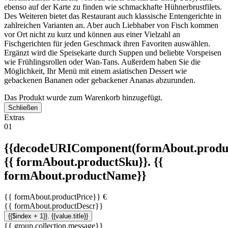
ebenso auf der Karte zu finden wie schmackhafte Hühnerbrustfilets.
Des Weiteren bietet das Restaurant auch klassische Entengerichte in
zahlreichen Varianten an. Aber auch Liebhaber von Fisch kommen
vor Ort nicht zu kurz und können aus einer Vielzahl an
Fischgerichten für jeden Geschmack ihren Favoriten auswählen.
Ergänzt wird die Speisekarte durch Suppen und beliebte Vorspeisen
wie Frühlingsrollen oder Wan-Tans. Außerdem haben Sie die
Möglichkeit, Ihr Menü mit einem asiatischen Dessert wie
gebackenen Bananen oder gebackener Ananas abzurunden.
Das Produkt wurde zum Warenkorb hinzugefügt.
Schließen
Extras
01
{{decodeURIComponent(formAbout.produc
{{ formAbout.productSku}}. {{
formAbout.productName}}
{{ formAbout.productPrice}} €
{{ formAbout.productDescr}}
{{$index + 1}}. {{value.title}}
{{ group.collection.message}}